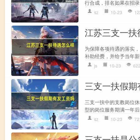
行合成，排名如果在招录
sz
10-23
12
江苏三支一扶
为保障各项待遇的落实，
补助经费，并给予当年新招
js
10-23
62
三支一扶假期
三支一扶中的支教岗位休
型的岗位服务期满一年后
sz
10-23
72
三支一扶是公