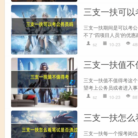
三支一扶可以
三支一扶期间是可以考公
不了“四项目人员”的优惠
sz
10-23
48
三支一扶值不
三支一扶值不值得考这个
望考上公务员或者进入事
sz
10-23
88
三支一扶怎么
三支一扶每一个报考岗位