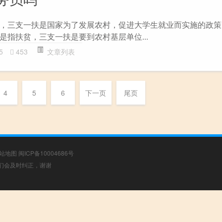
，三支一扶是国家为了发展农村，促进大学生就业而实施的政策
是指扶贫，三支一扶是要到农村基层单位...
5
453
文章列表
4
5
6
下一页
尾页
站地图
闽ICP备10004686号
，我们会及时纠正，谢谢