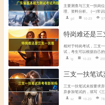
主要测查与三支一扶岗位
理、资料分析。 (一)常
gd
10-23
57
特岗难还是三
相对于特岗考试，三支一
试，考生可以根据自己的情
tg
10-23
25
三支一扶笔试
三支一扶笔试未按要求弃
弃参加笔试的，填写《三
sz
10-23
78