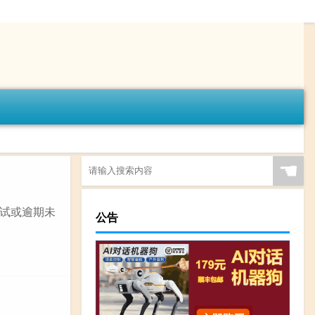
☚
试或逾期未
公告