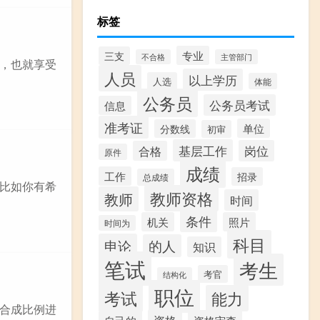
标签
专业
三支
不合格
主管部门
，也就享受
人员
以上学历
人选
体能
公务员
公务员考试
信息
准考证
单位
分数线
初审
基层工作
岗位
合格
原件
成绩
工作
招录
总成绩
比如你有希
教师资格
教师
时间
条件
机关
照片
时间为
科目
申论
的人
知识
笔试
考生
考官
结构化
职位
考试
能力
合成比例进