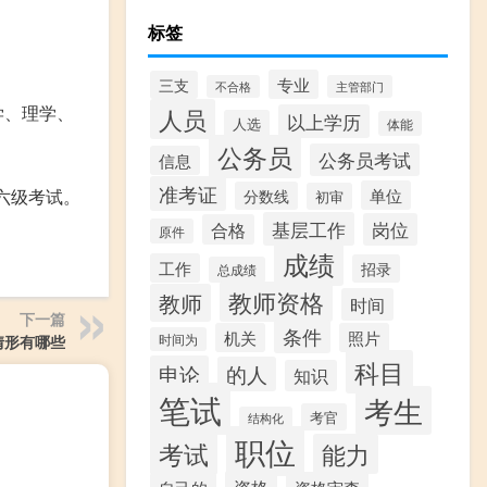
标签
专业
三支
不合格
主管部门
学、理学、
人员
以上学历
人选
体能
公务员
公务员考试
信息
准考证
六级考试。
单位
分数线
初审
基层工作
岗位
合格
原件
成绩
工作
招录
总成绩
教师资格
教师
时间
下一篇
条件
机关
照片
情形有哪些
时间为
科目
申论
的人
知识
笔试
考生
考官
结构化
职位
考试
能力