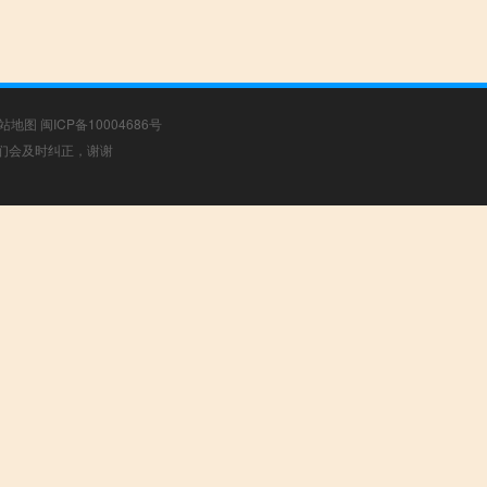
站地图
闽ICP备10004686号
，我们会及时纠正，谢谢