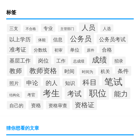
标签
人员
专业
三支
人选
不合格
主管部门
公务员
以上学历
公务员考试
信息
体能
准考证
合格
单位
分数线
初审
原件
成绩
基层工作
岗位
工作
招录
总成绩
教师资格
教师
条件
时间
机关
时间为
笔试
科目
申论
的人
知识
照片
职位
考生
考试
能力
考官
结构化
资格证
资格
资格审查
自己的
猜你想看的文章