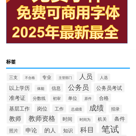
标签
人员
专业
三支
人选
不合格
主管部门
公务员
以上学历
公务员考试
信息
体能
准考证
合格
单位
分数线
初审
原件
成绩
基层工作
岗位
工作
招录
总成绩
教师资格
教师
条件
时间
机关
时间为
笔试
科目
申论
的人
知识
照片