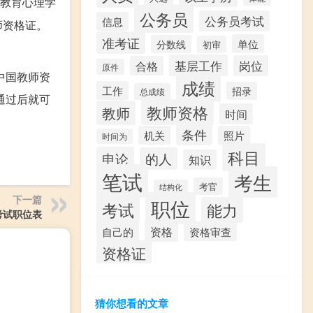
教育心理学
公务员
公务员考试
信息
师资格证。
准考证
单位
分数线
初审
基层工作
岗位
合格
原件
中国教师资
成绩
工作
招录
总成绩
通过后就可
教师资格
教师
时间
条件
机关
照片
时间为
科目
申论
的人
知识
笔试
考生
考官
结构化
下一篇
职位
考试
能力
考试职位表
资格
资格审查
自己的
资格证
猜你想看的文章