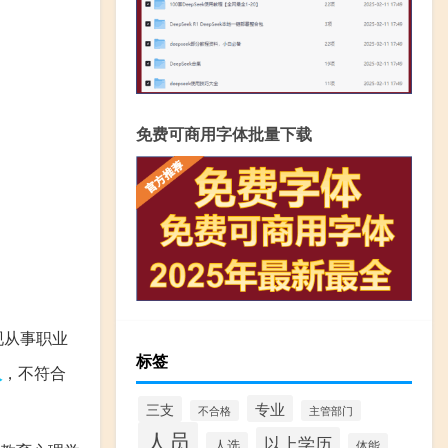
免费可商用字体批量下载
现从事职业
标签
人
，不符合
专业
三支
不合格
主管部门
人员
以上学历
人选
体能