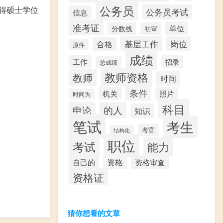
公务员
得硕士学位
公务员考试
信息
准考证
单位
分数线
初审
基层工作
岗位
合格
原件
成绩
工作
招录
总成绩
教师资格
教师
时间
条件
机关
照片
时间为
科目
申论
的人
知识
笔试
考生
考官
结构化
职位
考试
能力
资格
资格审查
自己的
资格证
猜你想看的文章