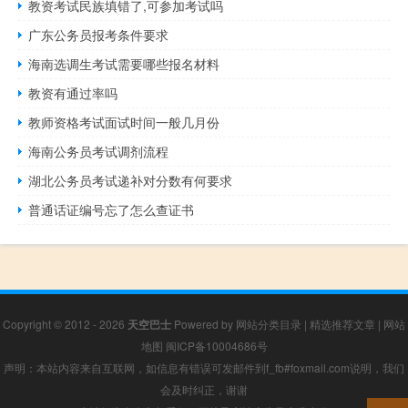
教资考试民族填错了,可参加考试吗
广东公务员报考条件要求
海南选调生考试需要哪些报名材料
教资有通过率吗
教师资格考试面试时间一般几月份
海南公务员考试调剂流程
湖北公务员考试递补对分数有何要求
普通话证编号忘了怎么查证书
Copyright © 2012 - 2026
天空巴士
Powered by
网站分类目录
|
精选推荐文章
|
网站
地图
闽ICP备10004686号
声明：本站内容来自互联网，如信息有错误可发邮件到f_fb#foxmail.com说明，我们
会及时纠正，谢谢