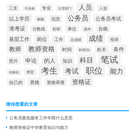
人员
专业
三支
人选
不合格
主管部门
公务员
以上学历
公务员考试
信息
体能
准考证
合格
单位
分数线
初审
原件
成绩
基层工作
岗位
工作
招录
总成绩
教师资格
教师
条件
时间
机关
时间为
笔试
科目
申论
的人
知识
照片
职位
考生
考试
能力
考官
结构化
资格证
资格
资格审查
自己的
猜你想看的文章
公务员最低服务工作年限什么意思
教师资格证中学教育知识与能力