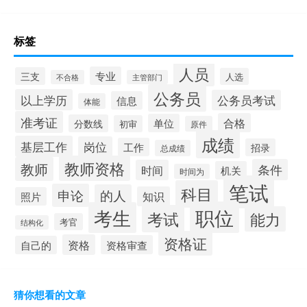
标签
人员
专业
三支
人选
不合格
主管部门
公务员
以上学历
公务员考试
信息
体能
准考证
合格
单位
分数线
初审
原件
成绩
基层工作
岗位
工作
招录
总成绩
教师资格
教师
条件
时间
机关
时间为
笔试
科目
申论
的人
知识
照片
职位
考生
考试
能力
考官
结构化
资格证
资格
资格审查
自己的
猜你想看的文章