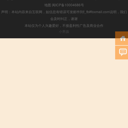
地图
闽ICP备10004686号
声明：本站内容来自互联网，如信息有错误可发邮件到f_fb#foxmail.com说明，我们
会及时纠正，谢谢
本站仅为个人兴趣爱好，不接盈利性广告及商业合作
小男孩