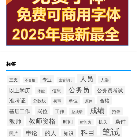
标签
人员
专业
三支
人选
不合格
主管部门
公务员
以上学历
公务员考试
信息
体能
准考证
合格
单位
分数线
初审
原件
成绩
基层工作
岗位
工作
招录
总成绩
教师资格
教师
条件
时间
机关
时间为
笔试
科目
申论
的人
知识
照片