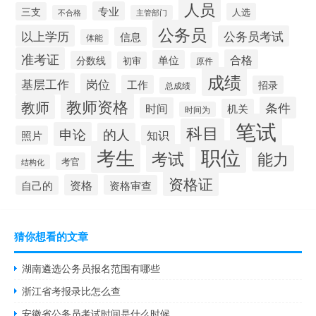
人员
专业
三支
人选
不合格
主管部门
公务员
以上学历
公务员考试
信息
体能
准考证
合格
单位
分数线
初审
原件
成绩
基层工作
岗位
工作
招录
总成绩
教师资格
教师
条件
时间
机关
时间为
笔试
科目
申论
的人
知识
照片
职位
考生
考试
能力
考官
结构化
资格证
资格
资格审查
自己的
猜你想看的文章
湖南遴选公务员报名范围有哪些
浙江省考报录比怎么查
安徽省公务员考试时间是什么时候