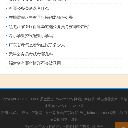
新疆公务员遴选考什么
在地震演习中有学生摔伤老师怎么办
黑龙江省医疗保障局遴选公务员考察哪些内容
考小学教资只能教小学吗
广东省考怎么看岗位报了多少人
天津公务员考试考哪几科
福建省考哪些情形不会被录用
Copyright © 2012 - 2026
天空巴士
Powered by
网站分类目录
|
精选推荐文章
|
网站
地图
闽ICP备10004686号
声明：本站内容来自互联网，如信息有错误可发邮件到f_fb#foxmail.com说明，我们
会及时纠正，谢谢
本站仅为个人兴趣爱好，不接盈利性广告及商业合作