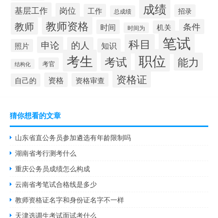
成绩
基层工作
岗位
工作
招录
总成绩
教师资格
教师
条件
时间
机关
时间为
笔试
科目
申论
的人
知识
照片
职位
考生
考试
能力
考官
结构化
资格证
资格
资格审查
自己的
猜你想看的文章
山东省直公务员参加遴选有年龄限制吗
湖南省考行测考什么
重庆公务员成绩怎么构成
云南省考笔试合格线是多少
教师资格证名字和身份证名字不一样
天津选调生考试面试考什么