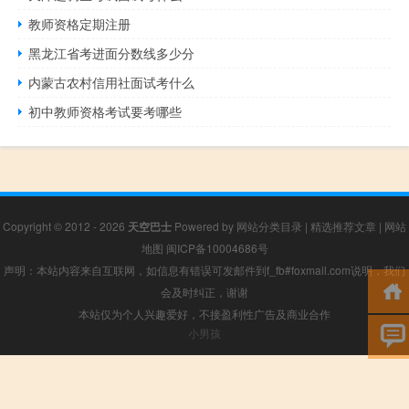
教师资格定期注册
黑龙江省考进面分数线多少分
内蒙古农村信用社面试考什么
初中教师资格考试要考哪些
Copyright © 2012 - 2026
天空巴士
Powered by
网站分类目录
|
精选推荐文章
|
网站
地图
闽ICP备10004686号
声明：本站内容来自互联网，如信息有错误可发邮件到f_fb#foxmail.com说明，我们
会及时纠正，谢谢
本站仅为个人兴趣爱好，不接盈利性广告及商业合作
小男孩