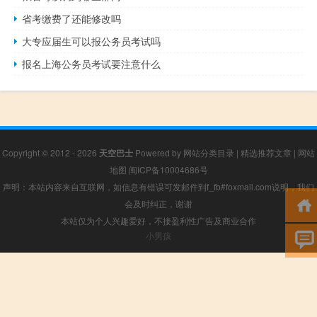
省考缴费了还能修改吗
大专应届生可以报公务员考试吗
报名上海公务员考试要注意什么
Copyright © 2012 - 2026
天空巴士
Powered by
网站分类目录
|
精选推荐文章
|
网站
地图
闽ICP备10004686号
声明：本站内容来自互联网，如信息有错误可发邮件到f_fb#foxmail.com说明，我们
会及时纠正，谢谢
本站仅为个人兴趣爱好，不接盈利性广告及商业合作
小男孩