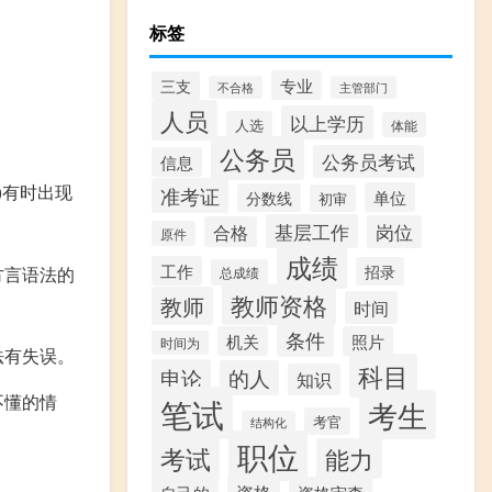
标签
专业
三支
不合格
主管部门
人员
以上学历
人选
体能
公务员
公务员考试
信息
)有时出现
准考证
单位
分数线
初审
基层工作
岗位
合格
原件
成绩
工作
招录
方言语法的
总成绩
教师资格
教师
时间
条件
机关
照片
时间为
法有失误。
科目
申论
的人
知识
不懂的情
笔试
考生
考官
结构化
职位
考试
能力