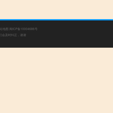
站地图
闽ICP备10004686号
，我们会及时纠正，谢谢