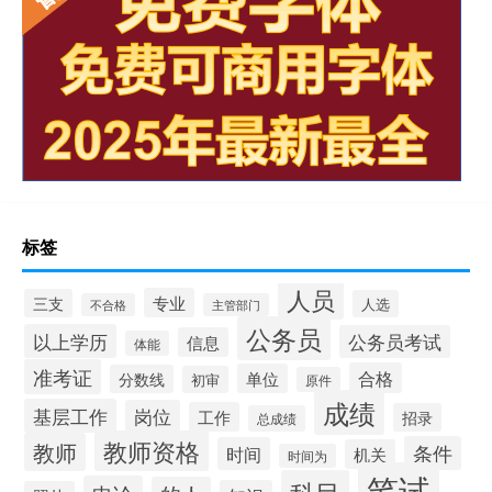
标签
人员
专业
三支
人选
不合格
主管部门
公务员
以上学历
公务员考试
信息
体能
准考证
合格
单位
分数线
初审
原件
成绩
基层工作
岗位
工作
招录
总成绩
教师资格
教师
条件
时间
机关
时间为
笔试
科目