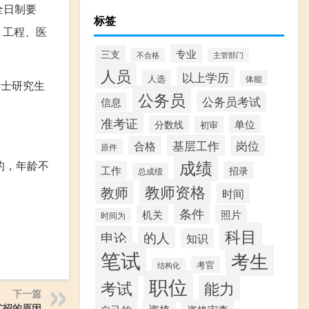
全日制要
标签
、工程、医
专业
三支
不合格
主管部门
人员
以上学历
人选
体能
博士研究生
公务员
公务员考试
信息
准考证
单位
分数线
初审
基层工作
岗位
合格
原件
成绩
的，年龄不
工作
招录
总成绩
教师资格
教师
时间
条件
机关
照片
时间为
科目
申论
的人
知识
笔试
考生
考官
结构化
职位
考试
能力
下一篇
扩招的原因