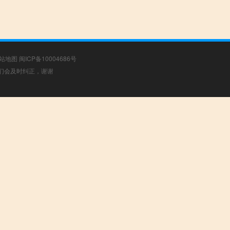
站地图
闽ICP备10004686号
，我们会及时纠正，谢谢