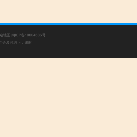
站地图
闽ICP备10004686号
，我们会及时纠正，谢谢