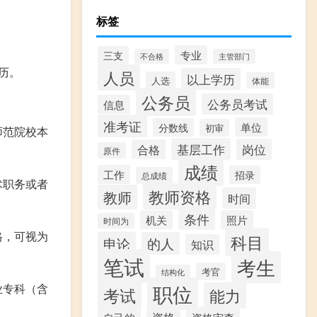
标签
专业
三支
不合格
主管部门
历。
人员
以上学历
人选
体能
公务员
公务员考试
信息
准考证
单位
分数线
初审
师范院校本
基层工作
岗位
合格
原件
成绩
工作
招录
总成绩
术职务或者
教师资格
教师
时间
条件
机关
照片
时间为
格，可视为
科目
申论
的人
知识
笔试
考生
考官
结构化
职位
业专科（含
考试
能力