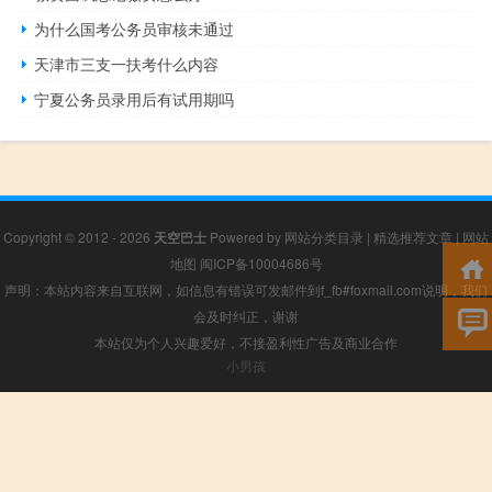
为什么国考公务员审核未通过
天津市三支一扶考什么内容
宁夏公务员录用后有试用期吗
Copyright © 2012 - 2026
天空巴士
Powered by
网站分类目录
|
精选推荐文章
|
网站
地图
闽ICP备10004686号
声明：本站内容来自互联网，如信息有错误可发邮件到f_fb#foxmail.com说明，我们
会及时纠正，谢谢
本站仅为个人兴趣爱好，不接盈利性广告及商业合作
小男孩