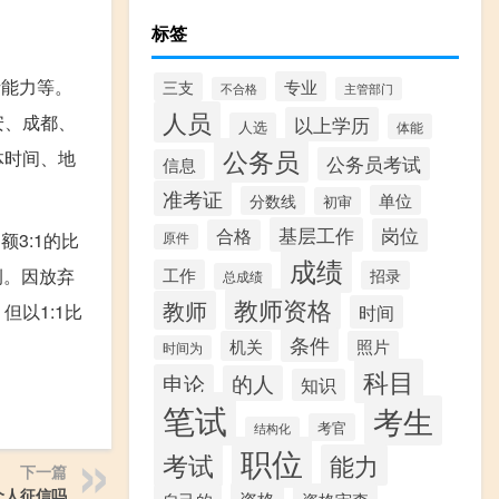
标签
析能力等。
专业
三支
不合格
主管部门
人员
安、成都、
以上学历
人选
体能
公务员
体时间、地
公务员考试
信息
准考证
单位
分数线
初审
基层工作
岗位
合格
3:1的比
原件
成绩
例。因放弃
工作
招录
总成绩
教师资格
教师
以1:1比
时间
条件
机关
照片
时间为
科目
申论
的人
知识
笔试
考生
考官
结构化
职位
考试
能力
下一篇
个人征信吗