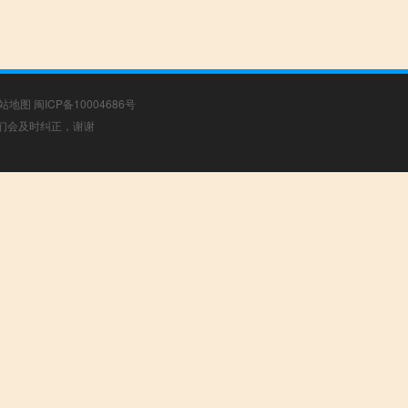
站地图
闽ICP备10004686号
，我们会及时纠正，谢谢