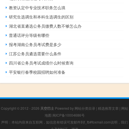
教资认定中专业技术职务怎么填
研究生选调生和本科生选调生的区别
湖北省直遴选公务员缴费人数不够怎么办
普通话评分等级有哪些
报考湖南公务员考试费是多少
江苏公务员遴选需要什么条件
四川省公务员考试成绩什么时候查询
平安银行春季校园招聘如何准备
Copyright © 2012 - 2026
天空巴士
Powered by
网站分类目录
|
精选推荐文章
|
网站
地图
闽ICP备10004686号
声明：本站内容来自互联网，如信息有错误可发邮件到f_fb#foxmail.com说明，我们
会及时纠正，谢谢