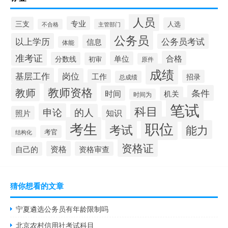
人员
专业
三支
人选
不合格
主管部门
公务员
以上学历
公务员考试
信息
体能
准考证
合格
单位
分数线
初审
原件
成绩
基层工作
岗位
工作
招录
总成绩
教师资格
教师
条件
时间
机关
时间为
笔试
科目
申论
的人
知识
照片
职位
考生
考试
能力
考官
结构化
资格证
资格
资格审查
自己的
猜你想看的文章
宁夏遴选公务员有年龄限制吗
北京农村信用社考试科目