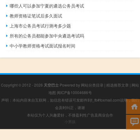
哪些人可以参加宁夏的遴选公务员考试
教师资格证笔试后多久面试
上海市公务员考试行测考多少题
所有的公务员都能参加中央遴选考试吗
中小学教师资格考试面试报名时间
Copyright © 2012 - 2026
天空巴士
Powered by
网站分类目录
|
精选推荐文章
|
网站
地图
闽ICP备10004686号
声明：本站内容来自互联网，如信息有错误可发邮件到f_fb#foxmail.com说明，我们
会及时纠正，谢谢
本站仅为个人兴趣爱好，不接盈利性广告及商业合作
小男孩