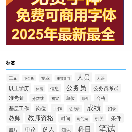
标签
人员
专业
三支
人选
不合格
主管部门
公务员
以上学历
公务员考试
信息
体能
准考证
合格
单位
分数线
初审
原件
成绩
基层工作
岗位
工作
招录
总成绩
教师资格
教师
条件
时间
机关
时间为
笔试
科目
申论
的人
知识
照片