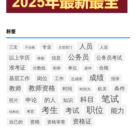
标签
人员
专业
三支
人选
不合格
主管部门
公务员
以上学历
公务员考试
信息
体能
准考证
合格
单位
分数线
初审
原件
成绩
基层工作
岗位
工作
招录
总成绩
教师资格
教师
条件
时间
机关
时间为
笔试
科目
申论
的人
知识
照片
职位
考生
考试
能力
考官
结构化
资格证
资格
资格审查
自己的