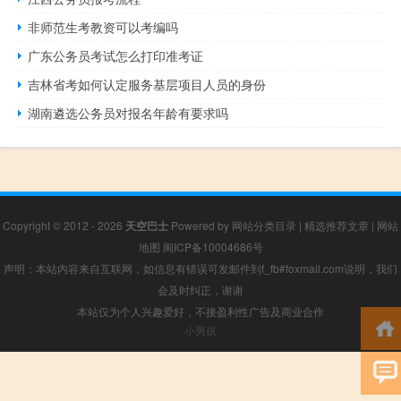
非师范生考教资可以考编吗
广东公务员考试怎么打印准考证
吉林省考如何认定服务基层项目人员的身份
湖南遴选公务员对报名年龄有要求吗
Copyright © 2012 - 2026
天空巴士
Powered by
网站分类目录
|
精选推荐文章
|
网站
地图
闽ICP备10004686号
声明：本站内容来自互联网，如信息有错误可发邮件到f_fb#foxmail.com说明，我们
会及时纠正，谢谢
本站仅为个人兴趣爱好，不接盈利性广告及商业合作
小男孩