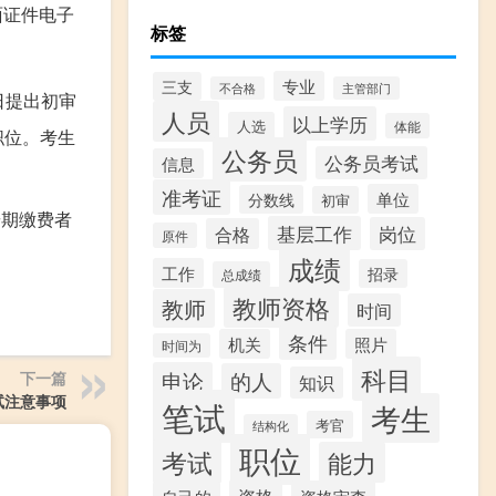
面证件电子
标签
专业
三支
不合格
主管部门
日提出初审
人员
以上学历
人选
体能
职位。考生
公务员
公务员考试
信息
准考证
单位
分数线
初审
按期缴费者
基层工作
岗位
合格
原件
成绩
工作
招录
总成绩
教师资格
教师
时间
条件
机关
照片
时间为
科目
申论
下一篇
的人
知识
试注意事项
笔试
考生
考官
结构化
职位
考试
能力