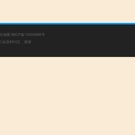
站地图
闽ICP备10004686号
，我们会及时纠正，谢谢