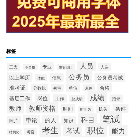
标签
人员
专业
三支
人选
不合格
主管部门
公务员
以上学历
公务员考试
信息
体能
准考证
合格
单位
分数线
初审
原件
成绩
基层工作
岗位
工作
招录
总成绩
教师资格
教师
条件
时间
机关
时间为
笔试
科目
申论
的人
知识
照片
职位
考生
考试
能力
考官
结构化