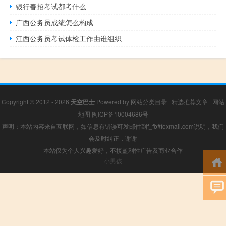
银行春招考试都考什么
广西公务员成绩怎么构成
江西公务员考试体检工作由谁组织
Copyright © 2012 - 2026
天空巴士
Powered by
网站分类目录
|
精选推荐文章
|
网站
地图
闽ICP备10004686号
声明：本站内容来自互联网，如信息有错误可发邮件到f_fb#foxmail.com说明，我们
会及时纠正，谢谢
本站仅为个人兴趣爱好，不接盈利性广告及商业合作
小男孩