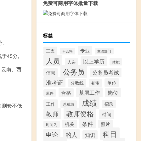
免费可商用字体批量下载
标签
分。
专业
三支
不合格
主管部门
于45分。
人员
以上学历
人选
体能
、云南、西
公务员
公务员考试
信息
准考证
单位
分数线
初审
基层工作
岗位
合格
原件
成绩
工作
招录
总成绩
力测验不低
教师资格
教师
时间
条件
机关
照片
时间为
科目
申论
的人
知识