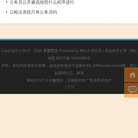
公务员公开遴选按照什么程序进行
公检法系统只有公务员吗
Copyright © 2012 - 2026
天空巴士
Powered by
网站分类目录
|
精选推荐文章
|
网站
地图
闽ICP备10004686号
声明：本站内容来自互联网，如信息有错误可发邮件到f_fb#foxmail.com说明，我们
会及时纠正，谢谢
本站仅为个人兴趣爱好，不接盈利性广告及商业合作
小男孩