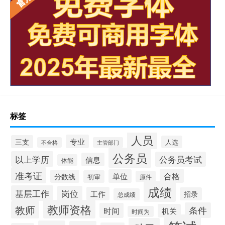
标签
人员
专业
三支
人选
不合格
主管部门
公务员
以上学历
公务员考试
信息
体能
准考证
合格
单位
分数线
初审
原件
成绩
基层工作
岗位
工作
招录
总成绩
教师资格
教师
条件
时间
机关
时间为