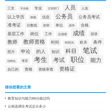
人员
专业
三支
人选
不合格
主管部门
公务员
以上学历
公务员考试
信息
体能
准考证
合格
单位
分数线
初审
原件
成绩
基层工作
岗位
工作
招录
总成绩
教师资格
教师
条件
时间
机关
时间为
笔试
科目
申论
的人
知识
照片
职位
考生
考试
能力
考官
结构化
资格证
资格
资格审查
自己的
猜你想看的文章
教育知识与能力88分能过吗
云南选调生考试总分多少