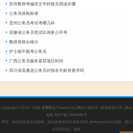
苏州教师考编语文学科散文阅读步骤
公务员体检标准
贵州公务员考试考哪几科
安徽省公务员笔试比例多少开考
教师资格合格分
护士能不能考公务员
广西公务员服务基层项目时间
四川省直遴选公务员对报名年龄有要求吗
Copyright © 2012 - 2026
天空巴士
Powered by
网站分类目录
|
精选推荐文章
|
网站
地图
闽ICP备10004686号
声明：本站内容来自互联网，如信息有错误可发邮件到f_fb#foxmail.com说明，我们
会及时纠正，谢谢