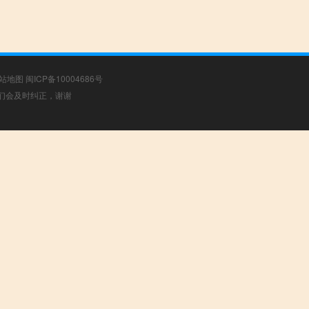
站地图
闽ICP备10004686号
，我们会及时纠正，谢谢