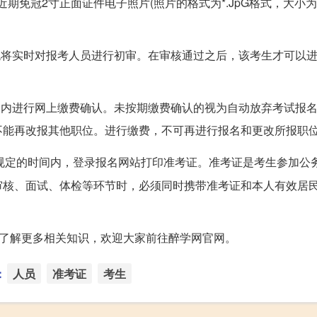
期免冠2寸正面证件电子照片(照片的格式为*.JpG格式，大小为1
统将实时对报考人员进行初审。在审核通过之后，该考生才可以
间内进行网上缴费确认。未按期缴费确认的视为自动放弃考试报
不能再改报其他职位。进行缴费，不可再进行报名和更改所报职
规定的时间内，登录报名网站打印准考证。准考证是考生参加公
核、面试、体检等环节时，必须同时携带准考证和本人有效居民
要了解更多相关知识，欢迎大家前往醉学网官网。
：
人员
准考证
考生