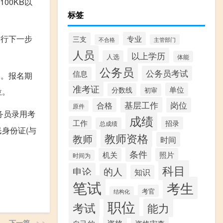
00KB以
标签
进行下一步
专业
三支
不合格
主管部门
人员
以上学历
人选
体能
公务员
公务员考试
信息
名。报名期
准考证
单位
分数线
初审
位。
基层工作
岗位
合格
原件
务员录用考
成绩
工作
招录
总成绩
身份证(与
教师资格
教师
时间
条件
机关
照片
时间为
科目
申论
的人
知识
笔试
考生
考官
结构化
职位
考试
能力
下一篇