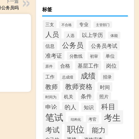
下一篇
考公务员吗
标签
专业
三支
不合格
主管部门
人员
以上学历
人选
体能
公务员
公务员考试
信息
准考证
单位
分数线
初审
基层工作
岗位
合格
原件
成绩
工作
招录
总成绩
教师资格
教师
时间
条件
机关
照片
时间为
科目
申论
的人
知识
笔试
考生
考官
结构化
职位
考试
能力