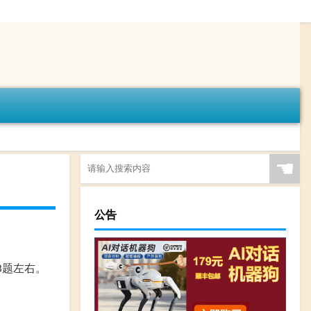
☚
公告
3题左右。