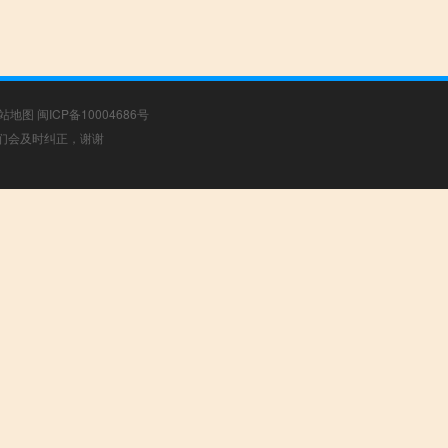
站地图
闽ICP备10004686号
，我们会及时纠正，谢谢