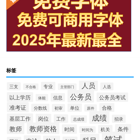
标签
人员
专业
三支
人选
不合格
主管部门
公务员
以上学历
公务员考试
信息
体能
准考证
合格
单位
分数线
初审
原件
成绩
基层工作
岗位
工作
招录
总成绩
教师资格
教师
条件
时间
机关
时间为
笔试
科目