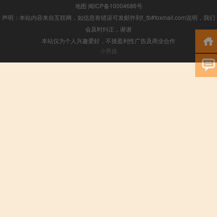
地图
闽ICP备10004686号
声明：本站内容来自互联网，如信息有错误可发邮件到f_fb#foxmail.com说明，我们
会及时纠正，谢谢
本站仅为个人兴趣爱好，不接盈利性广告及商业合作
小男孩