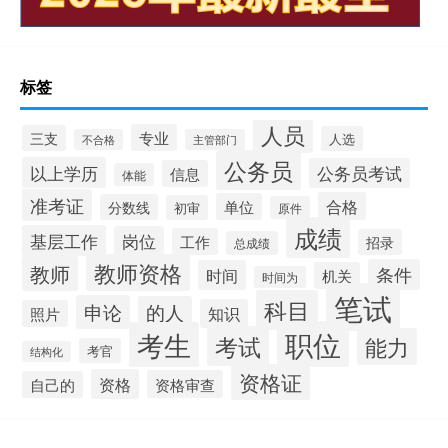
标签
人员
专业
三支
人选
不合格
主管部门
公务员
以上学历
公务员考试
信息
体能
准考证
合格
单位
分数线
初审
原件
成绩
基层工作
岗位
工作
招录
总成绩
教师资格
教师
条件
时间
机关
时间为
笔试
科目
申论
的人
知识
照片
职位
考生
考试
能力
考官
结构化
资格证
资格
资格审查
自己的