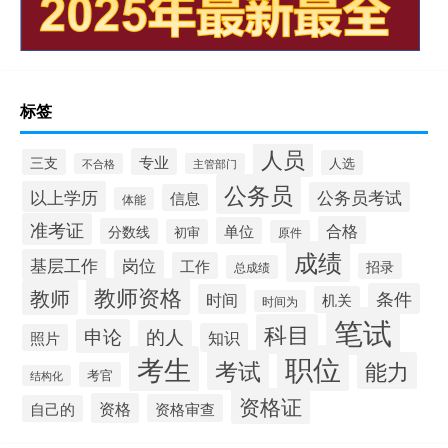
标签
人员
专业
三支
人选
不合格
主管部门
公务员
以上学历
公务员考试
信息
体能
准考证
合格
单位
分数线
初审
原件
成绩
基层工作
岗位
工作
招录
总成绩
教师资格
教师
条件
时间
机关
时间为
笔试
科目
申论
的人
知识
照片
职位
考生
考试
能力
考官
结构化
资格证
资格
资格审查
自己的