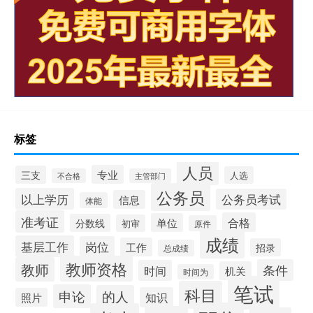
标签
人员
专业
三支
人选
不合格
主管部门
公务员
以上学历
公务员考试
信息
体能
准考证
合格
单位
分数线
初审
原件
成绩
基层工作
岗位
工作
招录
总成绩
教师资格
教师
条件
时间
机关
时间为
笔试
科目
申论
的人
知识
照片