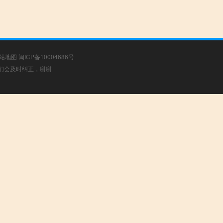
站地图
闽ICP备10004686号
，我们会及时纠正，谢谢