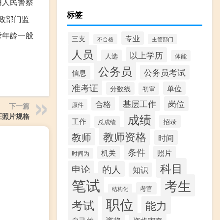
用人民警察
标签
行政部门监
考年龄一般
专业
三支
不合格
主管部门
人员
以上学历
人选
体能
公务员
公务员考试
信息
准考证
单位
分数线
初审
基层工作
岗位
合格
原件
下一篇
成绩
证照片规格
工作
招录
总成绩
教师资格
教师
时间
条件
机关
照片
时间为
科目
申论
的人
知识
笔试
考生
考官
结构化
职位
考试
能力