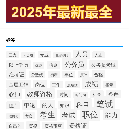
标签
人员
专业
三支
人选
不合格
主管部门
公务员
以上学历
公务员考试
信息
体能
准考证
合格
单位
分数线
初审
原件
成绩
基层工作
岗位
工作
招录
总成绩
教师资格
教师
条件
时间
机关
时间为
笔试
科目
申论
的人
知识
照片
职位
考生
考试
能力
考官
结构化
资格证
资格
资格审查
自己的