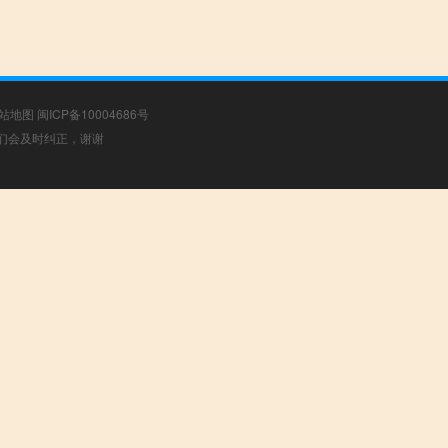
站地图
闽ICP备10004686号
，我们会及时纠正，谢谢