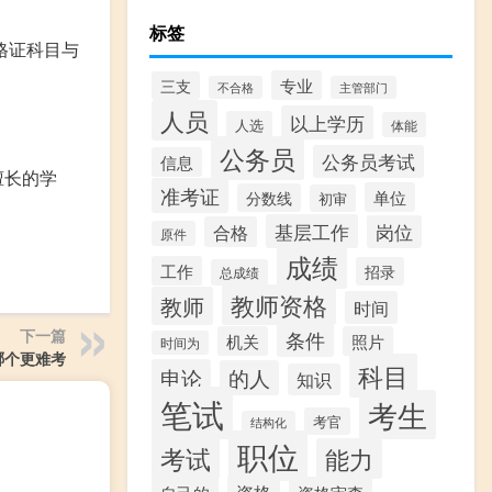
标签
格证科目与
专业
三支
不合格
主管部门
人员
以上学历
人选
体能
公务员
公务员考试
信息
擅长的学
准考证
单位
分数线
初审
基层工作
岗位
合格
原件
成绩
工作
招录
总成绩
教师资格
教师
时间
下一篇
条件
机关
照片
时间为
哪个更难考
科目
申论
的人
知识
笔试
考生
考官
结构化
职位
考试
能力