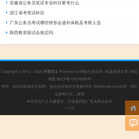
安徽省公务员笔试专业科目要考什么
浙江省考笔试科目
广东公务员考试哪些情形会递补体检及考察人选
陕西教资面试会推迟吗
Copyright © 2012 - 2026
天空巴士
Powered by
网站分类目录
|
精选推荐文章
|
网站
地图
闽ICP备10004686号
声明：本站内容来自互联网，如信息有错误可发邮件到f_fb#foxmail.com说明，我们
会及时纠正，谢谢
本站仅为个人兴趣爱好，不接盈利性广告及商业合作
小男孩