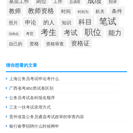
基层工作
岗位
工作
招录
总成绩
教师资格
教师
条件
时间
机关
时间为
笔试
科目
申论
的人
知识
照片
职位
考生
考试
能力
考官
结构化
资格证
资格
资格审查
自己的
猜你想看的文章
上海公务员考试申论考什么
广西省考abc类试卷区别
公务员考试各科报名顺序
三支一扶考试录用方式
贵州省直公务员遴选考试政审的审查内容
银行春季招聘什么时候网申