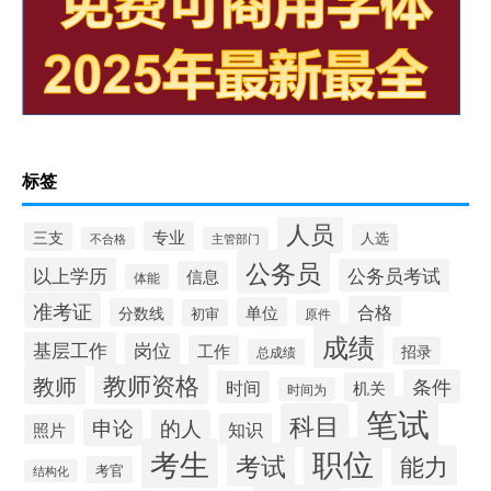
标签
人员
专业
三支
人选
不合格
主管部门
公务员
以上学历
公务员考试
信息
体能
准考证
合格
单位
分数线
初审
原件
成绩
基层工作
岗位
工作
招录
总成绩
教师资格
教师
条件
时间
机关
时间为
笔试
科目
申论
的人
知识
照片
职位
考生
考试
能力
考官
结构化