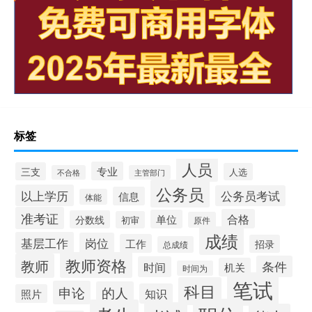
标签
人员
专业
三支
人选
不合格
主管部门
公务员
以上学历
公务员考试
信息
体能
准考证
合格
单位
分数线
初审
原件
成绩
基层工作
岗位
工作
招录
总成绩
教师资格
教师
条件
时间
机关
时间为
笔试
科目
申论
的人
知识
照片