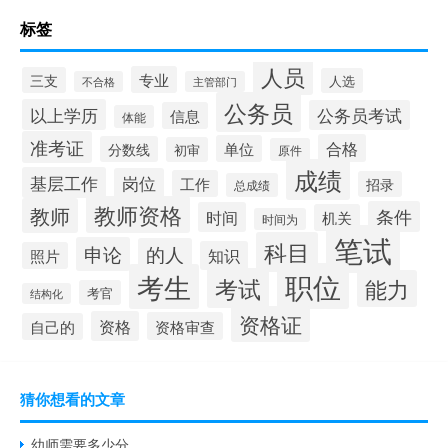
标签
人员
专业
三支
人选
不合格
主管部门
公务员
以上学历
公务员考试
信息
体能
准考证
合格
单位
分数线
初审
原件
成绩
基层工作
岗位
工作
招录
总成绩
教师资格
教师
条件
时间
机关
时间为
笔试
科目
申论
的人
知识
照片
职位
考生
考试
能力
考官
结构化
资格证
资格
资格审查
自己的
猜你想看的文章
幼师需要多少分