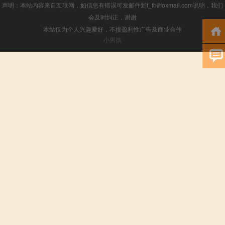
声明：本站内容来自互联网，如信息有错误可发邮件到f_fb#foxmail.com说明，我们
会及时纠正，谢谢
本站仅为个人兴趣爱好，不接盈利性广告及商业合作
小男孩