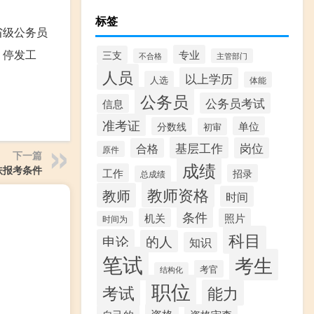
标签
省级公务员
，停发工
专业
三支
不合格
主管部门
人员
以上学历
人选
体能
公务员
公务员考试
信息
准考证
单位
分数线
初审
基层工作
岗位
合格
原件
下一篇
成绩
扶报考条件
工作
招录
总成绩
教师资格
教师
时间
条件
机关
照片
时间为
科目
申论
的人
知识
笔试
考生
考官
结构化
职位
考试
能力