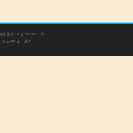
站地图
闽ICP备10004686号
，我们会及时纠正，谢谢