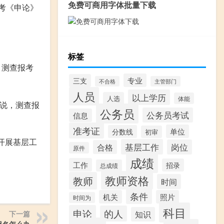
免费可商用字体批量下载
考《申论》
标签
，测查报考
专业
三支
不合格
主管部门
人员
以上学历
人选
体能
说，测查报
公务员
公务员考试
信息
准考证
单位
分数线
初审
开展基层工
基层工作
岗位
合格
原件
成绩
工作
招录
总成绩
教师资格
教师
时间
条件
机关
照片
时间为
科目
申论
的人
下一篇
知识