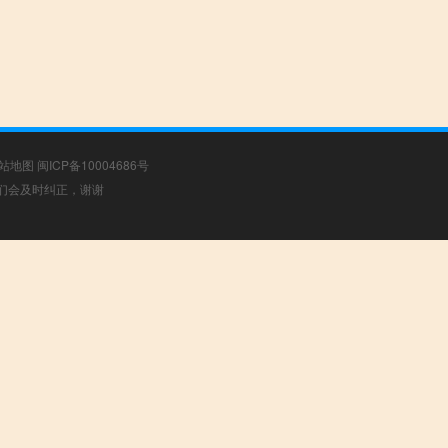
站地图
闽ICP备10004686号
，我们会及时纠正，谢谢