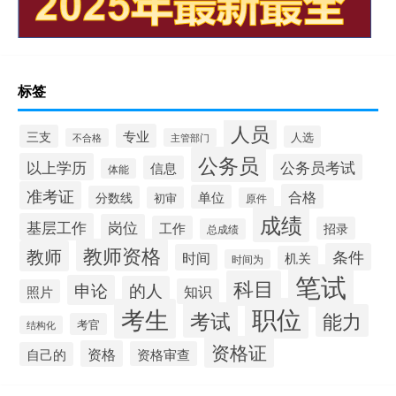
标签
人员
专业
三支
人选
不合格
主管部门
公务员
以上学历
公务员考试
信息
体能
准考证
合格
单位
分数线
初审
原件
成绩
基层工作
岗位
工作
招录
总成绩
教师资格
教师
条件
时间
机关
时间为
笔试
科目
申论
的人
知识
照片
职位
考生
考试
能力
考官
结构化
资格证
资格
资格审查
自己的