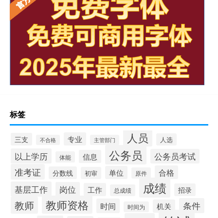
标签
人员
专业
三支
人选
不合格
主管部门
公务员
以上学历
公务员考试
信息
体能
准考证
合格
单位
分数线
初审
原件
成绩
基层工作
岗位
工作
招录
总成绩
教师资格
教师
条件
时间
机关
时间为