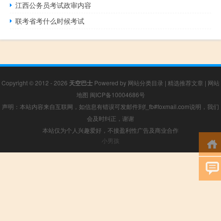
江西公务员考试政审内容
联考省考什么时候考试
Copyright © 2012 - 2026
天空巴士
Powered by
网站分类目录
|
精选推荐文章
|
网站
地图
闽ICP备10004686号
声明：本站内容来自互联网，如信息有错误可发邮件到f_fb#foxmail.com说明，我们
会及时纠正，谢谢
本站仅为个人兴趣爱好，不接盈利性广告及商业合作
小男孩