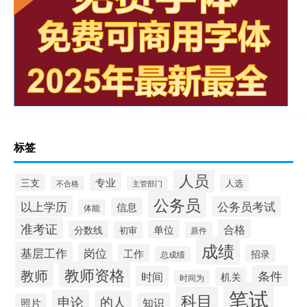
标签
人员
专业
三支
人选
不合格
主管部门
公务员
以上学历
公务员考试
信息
体能
准考证
合格
单位
分数线
初审
原件
成绩
基层工作
岗位
工作
招录
总成绩
教师资格
教师
条件
时间
机关
时间为
笔试
科目
申论
的人
知识
照片