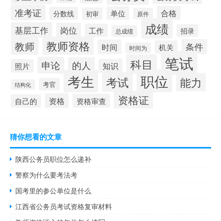
准考证
合格
单位
分数线
初审
原件
成绩
基层工作
岗位
工作
招录
总成绩
教师资格
教师
条件
时间
机关
时间为
笔试
科目
申论
的人
知识
照片
职位
考生
考试
能力
考官
结构化
资格证
资格
资格审查
自己的
猜你想看的文章
陕西公务员职位怎么递补
警察为什么要考法考
国考里的参公单位是什么
江西省公务员考试资格复审材料