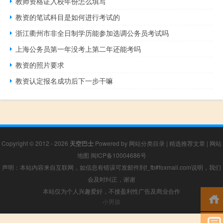
教师资格证入校年份怎么填写
教资的笔试科目是如何进行考试的
浙江衢州市非全日制学历能参加选调公务员考试吗
上海公务员第一年没考上第二年还能考吗
教资的照片要求
教资认定报名成功后下一步干嘛
Copyright © 2012 - 2026
天空巴士
Powered by
网站分类目录
|
精选推荐文章
|
网站
地图
闽ICP备10004686号
声明：本站内容来自互联网，如信息有错误可发邮件到f_fb#foxmail.com说明，我们
会及时纠正，谢谢
本站仅为个人兴趣爱好，不接盈利性广告及商业合作
小男孩