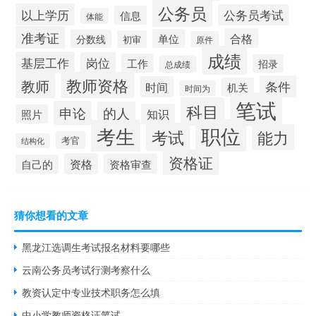
公务员
以上学历
公务员考试
信息
体能
准考证
合格
单位
分数线
初审
原件
成绩
基层工作
岗位
工作
招录
总成绩
教师资格
教师
条件
时间
机关
时间为
笔试
科目
申论
的人
知识
照片
职位
考生
考试
能力
考官
结构化
资格证
资格
资格审查
自己的
猜你想看的文章
黑龙江选调生考试报名材料要哪些
云南公务员考试行测考察什么
教资认定中专业技术职务怎么填
中小学教师资格证笔试