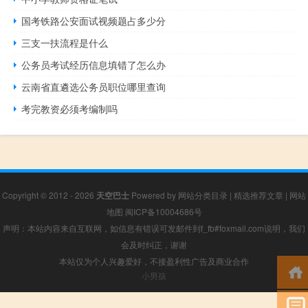
国考铁路公安面试视频题占多少分
三支一扶流程是什么
公务员考试经历信息填错了怎么办
云南省直遴选公务员职位哪里查询
考完教资必须考编制吗
Copyright © 2012 - 2026
天空巴士
Powered by
网站分类目录
|
精选推荐文章
|
网站
地图
闽ICP备10004686号
声明：本站内容来自互联网，如信息有错误可发邮件到f_fb#foxmail.com说明，我们
会及时纠正，谢谢
本站仅为个人兴趣爱好，不接盈利性广告及商业合作
小男孩