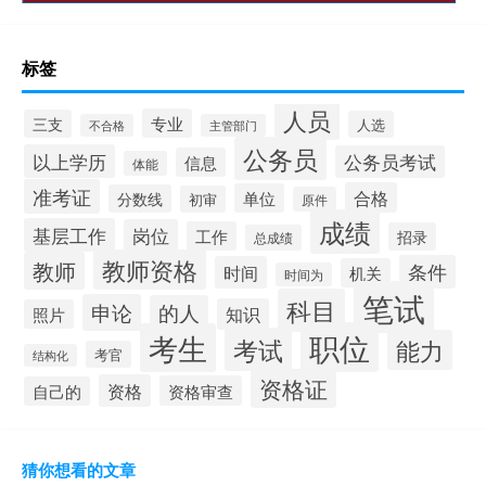
标签
人员
专业
三支
人选
不合格
主管部门
公务员
以上学历
公务员考试
信息
体能
准考证
合格
单位
分数线
初审
原件
成绩
基层工作
岗位
工作
招录
总成绩
教师资格
教师
条件
时间
机关
时间为
笔试
科目
申论
的人
知识
照片
职位
考生
考试
能力
考官
结构化
资格证
资格
资格审查
自己的
猜你想看的文章