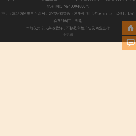
地图
闽ICP备10004686号
声明：本站内容来自互联网，如信息有错误可发邮件到f_fb#foxmail.com说明，我们
会及时纠正，谢谢
本站仅为个人兴趣爱好，不接盈利性广告及商业合作
小男孩